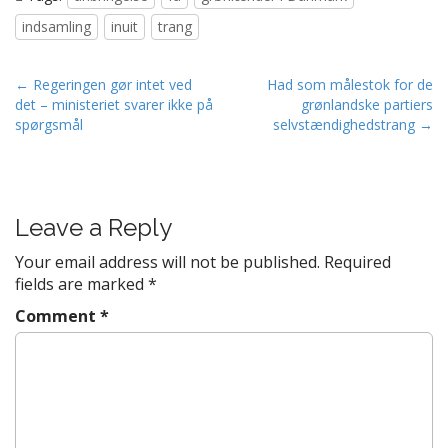
indsamling
inuit
trang
P
← Regeringen gør intet ved
Had som målestok for de
det – ministeriet svarer ikke på
grønlandske partiers
o
spørgsmål
selvstændighedstrang →
s
t
n
a
Leave a Reply
v
Your email address will not be published.
Required
i
fields are marked
*
g
Comment
*
a
t
i
o
n